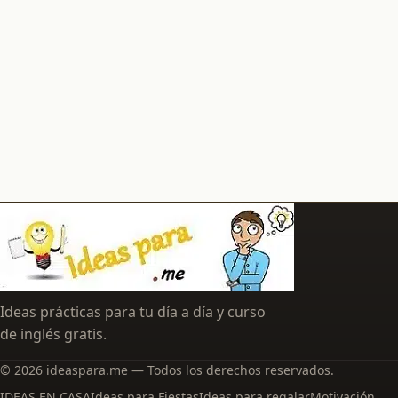
Ideas prácticas para tu día a día y curso
de inglés gratis.
© 2026 ideaspara.me — Todos los derechos reservados.
IDEAS EN CASA
Ideas para Fiestas
Ideas para regalar
Motivación