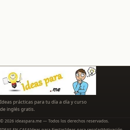
Ideas prácticas para tu día a día y curso
de inglés gratis.
© 2026 ideaspara.me — Todos los derechos reservados.
IDEAS EN CASA
Ideas para Fiestas
Ideas para regalar
Motivación