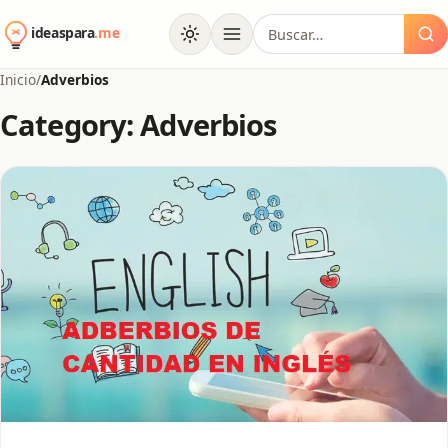
al
Buscar:
contenido
Inicio
/
Adverbios
Category: Adverbios