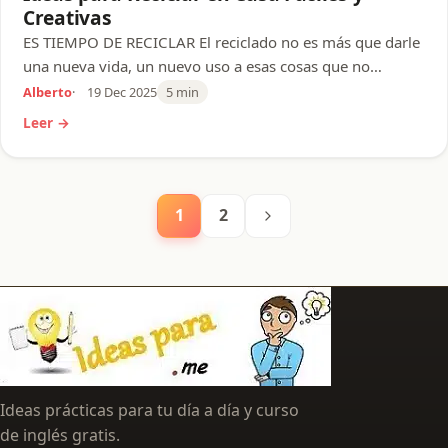
Creativas
ES TIEMPO DE RECICLAR El reciclado no es más que darle
una nueva vida, un nuevo uso a esas cosas que no…
Alberto
19 Dec 2025
5 min
Leer →
Navegación
1
2
Siguiente
de
entradas
Ideas prácticas para tu día a día y curso
de inglés gratis.