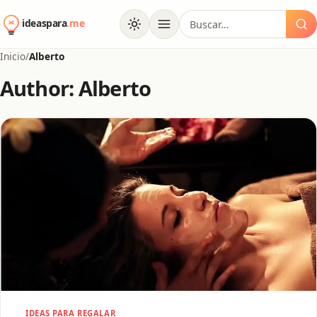
al
Buscar:
contenido
Inicio
/
Alberto
Author: Alberto
IDEAS PARA REGALAR