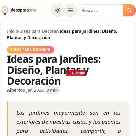
www.handicaps-sexualites.be/formations/
myhouseoffurniture.com
pendidikan farmasi
bgsgroup.org
akfar indah
kawi898
sakti69
kawijitu
kawijitu
kawijitu
kawijitu
kawijitu
kawijitu
kawijitu
kawijitu
kawijitu
kawijitu
kawijitu
kawijitu
kawijitu
lis.softex.br
100
99
al
Buscar:
contenido
Inicio
/
Ideas para Decorar
/
Ideas para Jardines: Diseño,
Plantas y Decoración
IDEAS PARA DECORAR
Ideas para Jardines:
Diseño, Plantas y
Guardar
Decoración
Alberto
8 Jan 2026
9 min
Los jardines mayormente son en los
exteriores de nuestras casas, y los usamos
para actividades, compartir, o