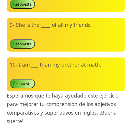
Respuesta
9- She is the ____ of all my friends.
Respuesta
10- I am ___ than my brother at math.
Respuesta
Esperamos que te haya ayudado este ejercicio
para mejorar tu comprensión de los adjetivos
comparativos y superlativos en inglés. ¡Buena
suerte!