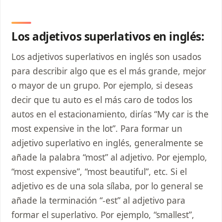
Los adjetivos superlativos en inglés:
Los adjetivos superlativos en inglés son usados
para describir algo que es el más grande, mejor
o mayor de un grupo. Por ejemplo, si deseas
decir que tu auto es el más caro de todos los
autos en el estacionamiento, dirías “My car is the
most expensive in the lot”. Para formar un
adjetivo superlativo en inglés, generalmente se
añade la palabra “most” al adjetivo. Por ejemplo,
“most expensive”, “most beautiful”, etc. Si el
adjetivo es de una sola sílaba, por lo general se
añade la terminación “-est” al adjetivo para
formar el superlativo. Por ejemplo, “smallest”,