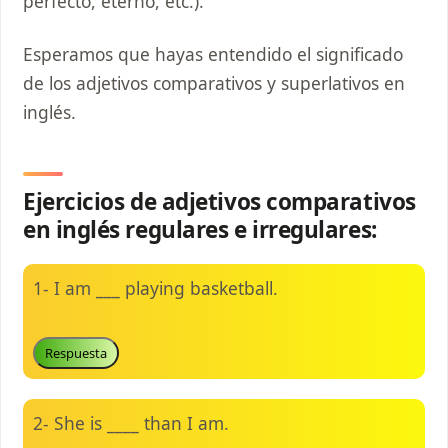
perfecto, eterno, etc.).
Esperamos que hayas entendido el significado
de los adjetivos comparativos y superlativos en
inglés.
Ejercicios de adjetivos comparativos
en inglés regulares e irregulares:
1- I am ___ playing basketball.
Respuesta
2- She is ____ than I am.