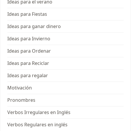
Ideas para el verano
Ideas para Fiestas
Ideas para ganar dinero
Ideas para Invierno
Ideas para Ordenar
Ideas para Reciclar
Ideas para regalar
Motivación
Pronombres
Verbos Irregulares en Inglés
Verbos Regulares en inglés