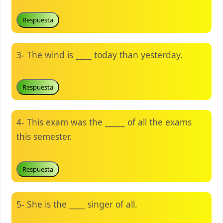
Respuesta
3- The wind is ____ today than yesterday.
Respuesta
4- This exam was the _____ of all the exams
this semester.
Respuesta
5- She is the ____ singer of all.