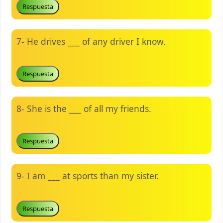
Respuesta
7- He drives ___ of any driver I know.
Respuesta
8- She is the ___ of all my friends.
Respuesta
9- I am ___ at sports than my sister.
Respuesta