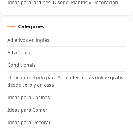
Ideas para Jardines: Diseño, Plantas y Decoración
Categories
Adjetivos en inglés
Adverbios
Conditionals
El mejor método para Aprender Inglés online gratis
desde cero y en casa
Ideas para Cocinas
Ideas para Comer
Ideas para Decorar