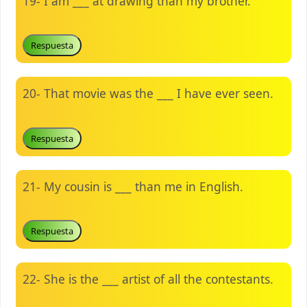
19- I am ___ at drawing than my brother.
Respuesta
20- That movie was the ___ I have ever seen.
Respuesta
21- My cousin is ___ than me in English.
Respuesta
22- She is the ___ artist of all the contestants.