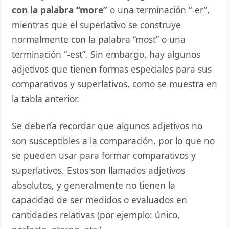
con la palabra “more”
o una terminación “-er”,
mientras que el superlativo se construye
normalmente con la palabra “most” o una
terminación “-est”. Sin embargo, hay algunos
adjetivos que tienen formas especiales para sus
comparativos y superlativos, como se muestra en
la tabla anterior.
Se debería recordar que algunos adjetivos no
son susceptibles a la comparación, por lo que no
se pueden usar para formar comparativos y
superlativos. Estos son llamados adjetivos
absolutos, y generalmente no tienen la
capacidad de ser medidos o evaluados en
cantidades relativas (por ejemplo: único,