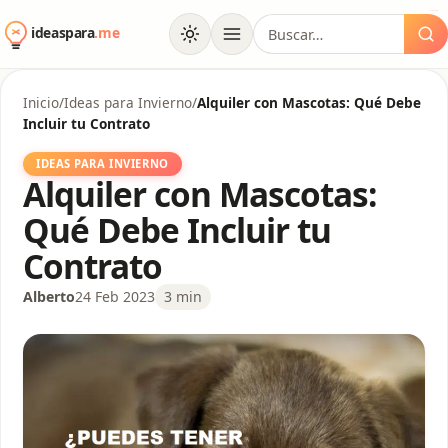
pendidikan farmasi
sekolah farmasi
monperatoto
monperatoto
Togel Online
monperatoto
Monperatoto
Monperatoto
akfar indah
slot mahjong
live draw hk
rimbabola
kawi898
kawi898
kawi898
kawi898
kawi898
kawi898
kawi898
kawi898
kawi898
kawi898
kawi898
kawi898
kawi898
kawi898
togel hk
situs Togel
kawijitu
kawijitu
situs togel
toto 4d
slot gacor
slot gacor
kawijitu
kawijitu
kawijitu
kawijitu
kawijitu
kawijitu
situs toto
situs toto
slot zeus
situs toto
situs toto
99
al
Buscar:
contenido
Inicio
/
Ideas para Invierno
/
Alquiler con Mascotas: Qué Debe
Incluir tu Contrato
IDEAS PARA INVIERNO
Alquiler con Mascotas:
Qué Debe Incluir tu
Contrato
Alberto
24 Feb 2023
3 min