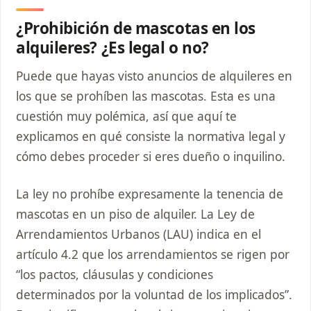
¿Prohibición de mascotas en los
alquileres? ¿Es legal o no?
Puede que hayas visto anuncios de alquileres en
los que se prohíben las mascotas. Esta es una
cuestión muy polémica, así que aquí te
explicamos en qué consiste la normativa legal y
cómo debes proceder si eres dueño o inquilino.
La ley no prohíbe expresamente la tenencia de
mascotas en un piso de alquiler. La Ley de
Arrendamientos Urbanos (LAU) indica en el
artículo 4.2 que los arrendamientos se rigen por
“los pactos, cláusulas y condiciones
determinados por la voluntad de los implicados”.