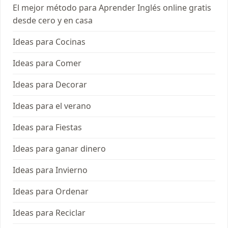
El mejor método para Aprender Inglés online gratis
desde cero y en casa
Ideas para Cocinas
Ideas para Comer
Ideas para Decorar
Ideas para el verano
Ideas para Fiestas
Ideas para ganar dinero
Ideas para Invierno
Ideas para Ordenar
Ideas para Reciclar