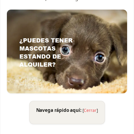
Navega rápido aquí:
[
Cerrar
]