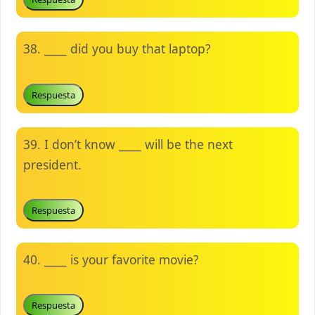
38. ____ did you buy that laptop?
Respuesta
39. I don’t know ____ will be the next
president.
Respuesta
40. ____ is your favorite movie?
Respuesta