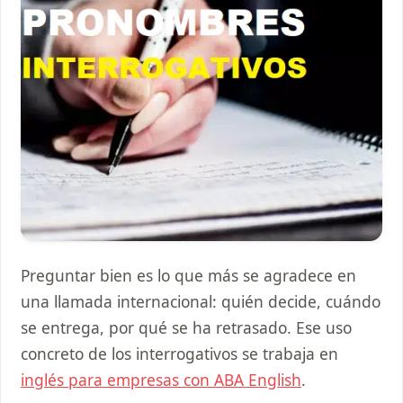
Preguntar bien es lo que más se agradece en
una llamada internacional: quién decide, cuándo
se entrega, por qué se ha retrasado. Ese uso
concreto de los interrogativos se trabaja en
inglés para empresas con ABA English
.