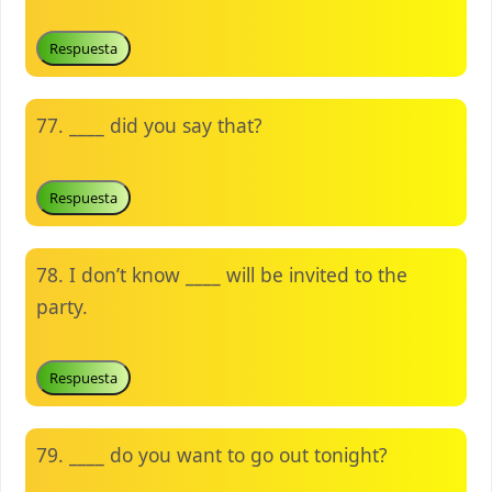
Respuesta
77. ____ did you say that?
Respuesta
78. I don’t know ____ will be invited to the
party.
Respuesta
79. ____ do you want to go out tonight?