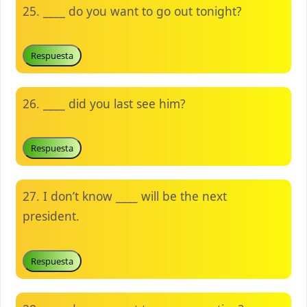
25. ____ do you want to go out tonight?
Respuesta
26. ____ did you last see him?
Respuesta
27. I don’t know ____ will be the next
president.
Respuesta