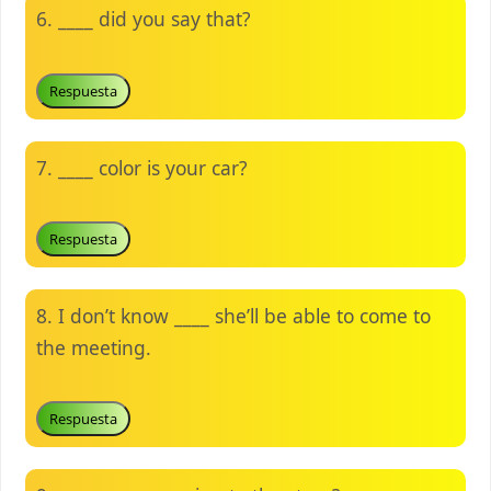
6. ____ did you say that?
Respuesta
7. ____ color is your car?
Respuesta
8. I don’t know ____ she’ll be able to come to
the meeting.
Respuesta