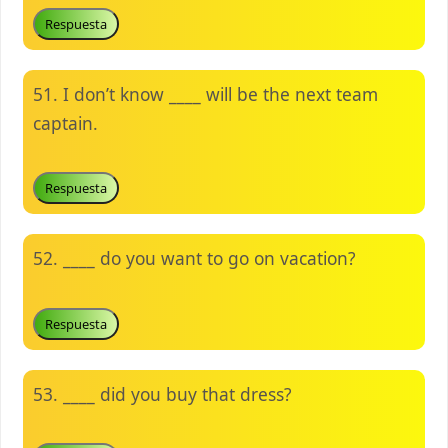
Respuesta
51. I don’t know ____ will be the next team
captain.
Respuesta
52. ____ do you want to go on vacation?
Respuesta
53. ____ did you buy that dress?