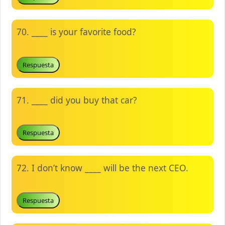
70. ____ is your favorite food?
Respuesta
71. ____ did you buy that car?
Respuesta
72. I don’t know ____ will be the next CEO.
Respuesta