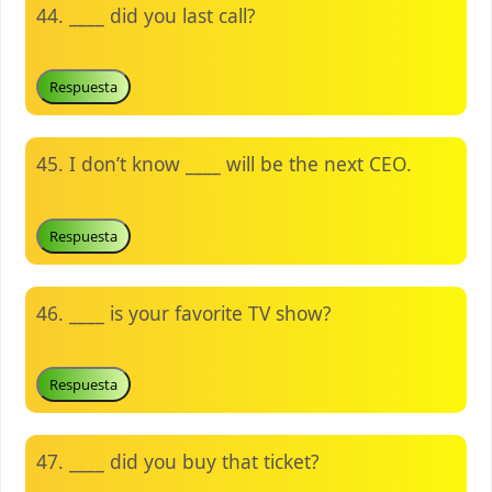
44. ____ did you last call?
Respuesta
45. I don’t know ____ will be the next CEO.
Respuesta
46. ____ is your favorite TV show?
Respuesta
47. ____ did you buy that ticket?