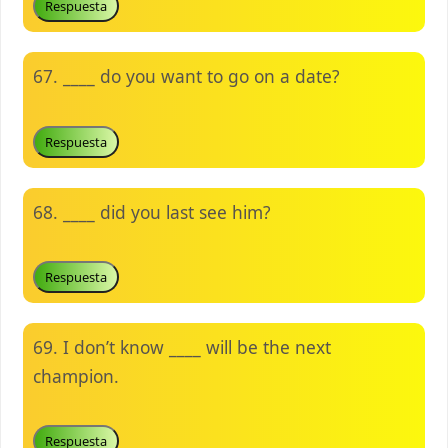
Respuesta
67. ____ do you want to go on a date?
Respuesta
68. ____ did you last see him?
Respuesta
69. I don’t know ____ will be the next
champion.
Respuesta