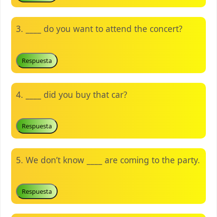
3. ____ do you want to attend the concert?
Respuesta
4. ____ did you buy that car?
Respuesta
5. We don’t know ____ are coming to the party.
Respuesta