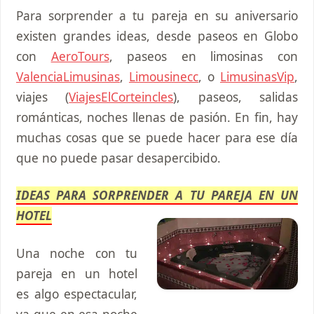
Para sorprender a tu pareja en su aniversario
existen grandes ideas, desde paseos en Globo
con
AeroTours
, paseos en limosinas con
ValenciaLimusinas
,
Limousinecc
, o
LimusinasVip
,
viajes (
ViajesElCorteincles
), paseos, salidas
románticas, noches llenas de pasión. En fin, hay
muchas cosas que se puede hacer para ese día
que no puede pasar desapercibido.
IDEAS PARA SORPRENDER A TU PAREJA EN UN
HOTEL
Una noche con tu
pareja en un hotel
es algo espectacular,
ya que en esa noche