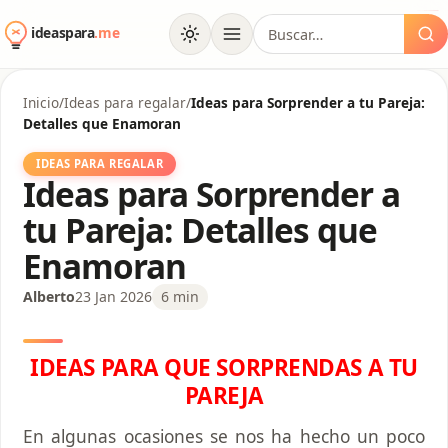
www.handicaps-sexualites.be/formations/
myhouseoffurniture.com
usanewsonline.com/contact/
bgsgroup.org
novidecor.com
AcciónMK™
kawijitu
kawijitu
kawijitu
kawijitu
kawijitu
kawijitu
kawijitu
kawijitu
kawijitu
kawijitu
kawijitu
lis.softex.br
jacktoto
jacktoto
100
99
al
Buscar:
contenido
Inicio
/
Ideas para regalar
/
Ideas para Sorprender a tu Pareja:
Detalles que Enamoran
IDEAS PARA REGALAR
Ideas para Sorprender a
tu Pareja: Detalles que
Enamoran
Alberto
23 Jan 2026
6 min
IDEAS PARA QUE SORPRENDAS A TU
PAREJA
En algunas ocasiones se nos ha hecho un poco